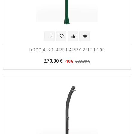
trending_flat
favorite_border
equalizer
visibility
DOCCIA SOLARE HAPPY 23LT H100
Prezzo
Prezzo
270,00 €
300,00 €
-10%
regolare