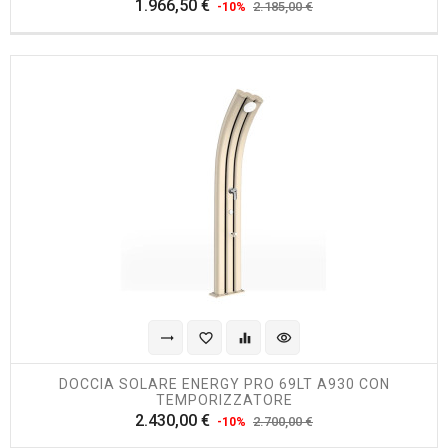
Prezzo
Prezzo
1.966,50 €
2.185,00 €
-10%
regolare
trending_flat
favorite_border
equalizer
visibility
DOCCIA SOLARE ENERGY PRO 69LT A930 CON
TEMPORIZZATORE
Prezzo
Prezzo
2.430,00 €
2.700,00 €
-10%
regolare