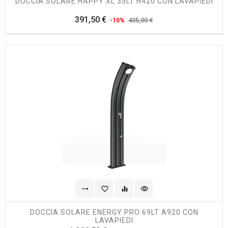
DOCCIA SOLARE HAPPY XL 35LT H420 CON LAVAPIEDI
Prezzo
Prezzo
391,50 €
435,00 €
-10%
regolare
trending_flat
favorite_border
equalizer
visibility
DOCCIA SOLARE ENERGY PRO 69LT A920 CON
LAVAPIEDI