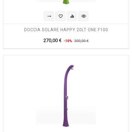
trending_flat
favorite_border
equalizer
visibility
DOCCIA SOLARE HAPPY 20LT ONE F100
Prezzo
Prezzo
270,00 €
300,00 €
-10%
regolare