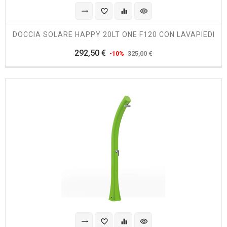
trending_flat
favorite_border
equalizer
visibility
DOCCIA SOLARE HAPPY 20LT ONE F120 CON LAVAPIEDI
Prezzo
Prezzo
292,50 €
325,00 €
-10%
regolare
trending_flat
favorite_border
equalizer
visibility