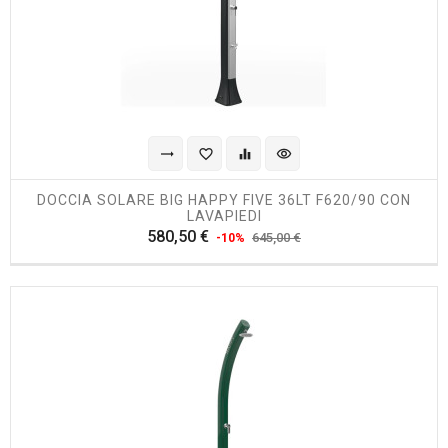
trending_flat
favorite_border
equalizer
visibility
DOCCIA SOLARE BIG HAPPY FIVE 36LT F620/90 CON
LAVAPIEDI
Prezzo
Prezzo
580,50 €
645,00 €
-10%
regolare