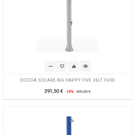
trending_flat
favorite_border
equalizer
visibility
DOCCIA SOLARE BIG HAPPY FIVE 36LT F600
Prezzo
Prezzo
391,50 €
435,00 €
-10%
regolare