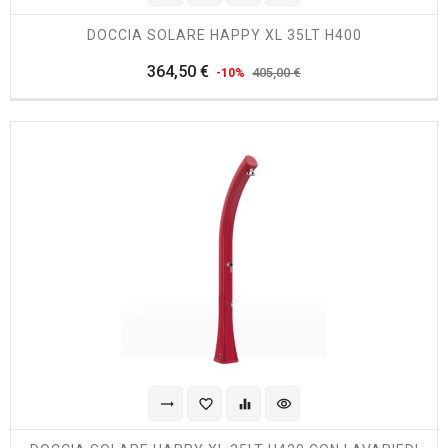
DOCCIA SOLARE HAPPY XL 35LT H400
Prezzo
Prezzo
364,50 €
405,00 €
-10%
regolare
trending_flat
favorite_border
equalizer
visibility