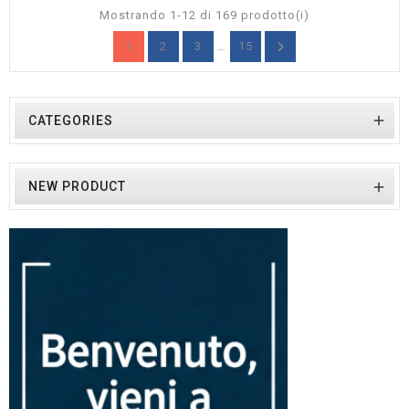
Mostrando 1-12 di 169 prodotto(i)

1
2
3
…
15

CATEGORIES
NEW PRODUCT
