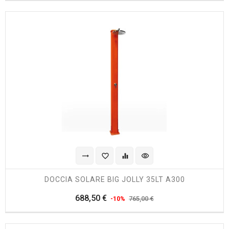
trending_flat
favorite_border
equalizer
visibility
DOCCIA SOLARE BIG JOLLY 35LT A300
Prezzo
Prezzo
688,50 €
765,00 €
-10%
regolare