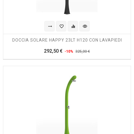
trending_flat
favorite_border
equalizer
visibility
DOCCIA SOLARE HAPPY 23LT H120 CON LAVAPIEDI
Prezzo
Prezzo
292,50 €
325,00 €
-10%
regolare