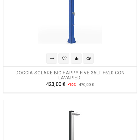
trending_flat
favorite_border
equalizer
visibility
DOCCIA SOLARE BIG HAPPY FIVE 36LT F620 CON
LAVAPIEDI
Prezzo
Prezzo
423,00 €
470,00 €
-10%
regolare