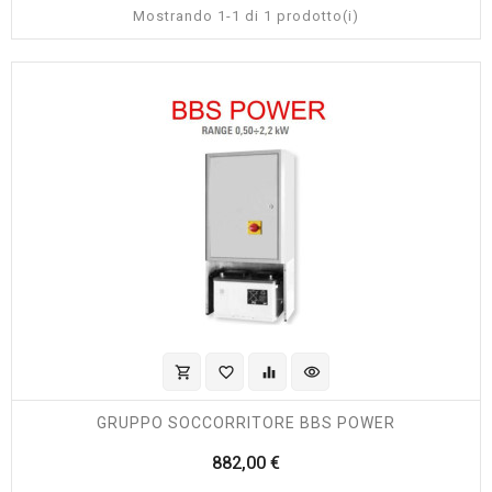
Mostrando 1-1 di 1 prodotto(i)
shopping_cart
favorite_border
equalizer
visibility
GRUPPO SOCCORRITORE BBS POWER
Prezzo
882,00 €