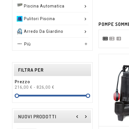
Piscina Automatica
Pulitori Piscina
POMPE SOMM
Arredo Da Giardino
Più

FILTRA PER
Prezzo
216,00 € - 826,00 €
NUOVI PRODOTTI
navigate_before
navigate_next
trending_flat