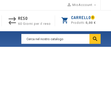

MioAccount

CARRELLO
RESO
0
shopping_cart
Prodotti
0,00 €
60 Giorni per il reso
