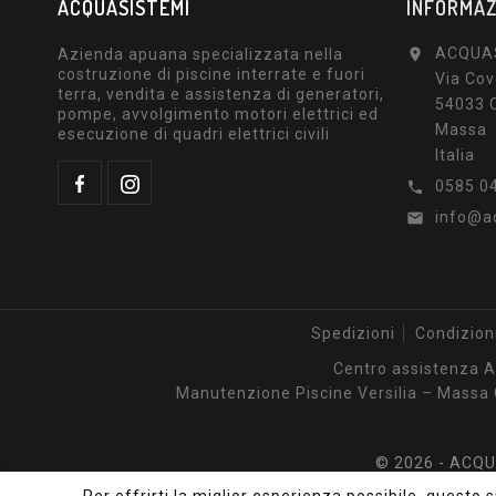
ACQUASISTEMI
INFORMAZ
ACQUA
Azienda apuana specializzata nella

costruzione di piscine interrate e fuori
Via Cov
terra, vendita e assistenza di generatori,
54033 
pompe, avvolgimento motori elettrici ed
Massa
esecuzione di quadri elettrici civili
Italia
0585 0

info@ac

Spedizioni
Condizioni
Centro assistenza 
Manutenzione Piscine Versilia – Massa 
© 2026 - ACQUA