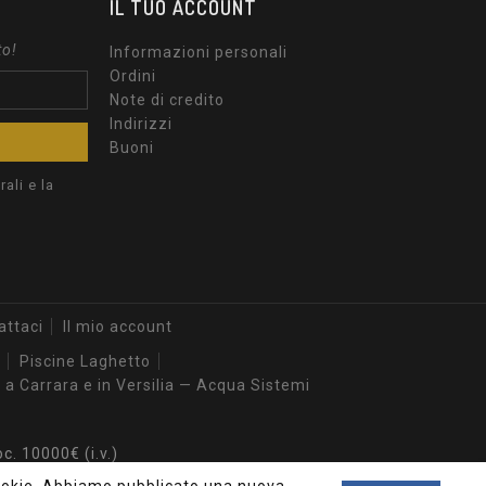
IL TUO ACCOUNT
to!
Informazioni personali
Ordini
Note di credito
Indirizzi
Buoni
ali e la
attaci
Il mio account
Piscine Laghetto
 a Carrara e in Versilia — Acqua Sistemi
. 10000€ (i.v.)