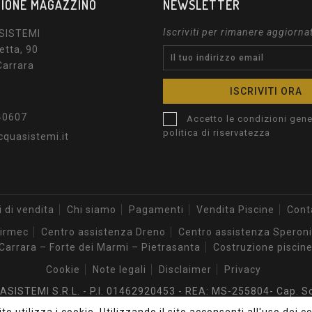
IONE MAGAZZINO
NEWSLETTER
Iscriviti per rimanere aggiorna
SISTEMI
etta, 90
Carrara
40607
Accetto le condizioni gener
politica di riservatezza
quasistemi.it
 di vendita
Chi siamo
Pagamenti
Vendita Piscine
Cont
Airmec
Centro assistenza Dreno
Centro assistenza Speroni
Carrara – Forte dei Marmi – Pietrasanta
Costruzione piscine
Cookie
Note legali
Disclaimer
Privacy
SISTEMI S.R.L. - P.I. 01462920453 - REA: MS-255804- Cap. Soc