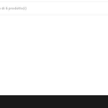
 di 6 prodotto(i)