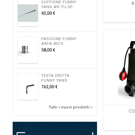
SOFFIONE FUNNY
TES
A
YANG AR-TU-SF-
FUNN
FINITO
Prezzo
43,00 €
115,
FASCIONE FUNNY
TES
ARFA-8075
FUNN
SOF
Prezzo
58,00 €
150,
TESTA DRITTA
RUB
FUNNY YANG
LAVA
Prezzo
162,00 €
36,00
trending_flat
Tutti i nuovi prodotti

CO