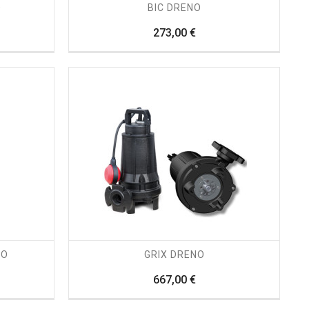
O
BIC DRENO
zo
Prezzo
273,00 €
trending_flat
favorite_border
equalizer
visibility
NO
GRIX DRENO
zo
Prezzo
667,00 €