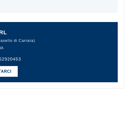
RL
casello di Carrara)
IA
62920453
TARCI