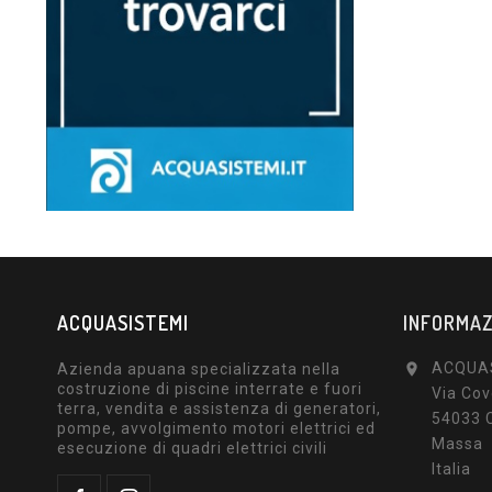
ACQUASISTEMI
INFORMAZ
ACQUA
Azienda apuana specializzata nella

costruzione di piscine interrate e fuori
Via Cov
terra, vendita e assistenza di generatori,
54033 
pompe, avvolgimento motori elettrici ed
Massa
esecuzione di quadri elettrici civili
Italia