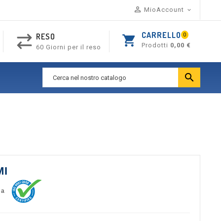

MioAccount

CARRELLO
RESO
0
shopping_cart
Prodotti
0,00 €
60 Giorni per il reso

MI
 a