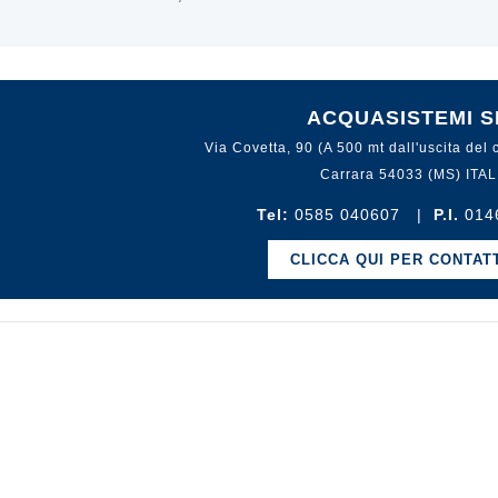
Prezzo
Prezzo
00 €
97,00 €
RAD8030
INETTO
CARICO ACQUA
ACQUASISTEMI S
PIEDI YAD4446
GARDEN SURPRISE
RAD1014
Prezzo
Prezzo
 €
60,00 €
Via Covetta, 90 (A 500 mt dall'uscita del 
Carrara 54033 (MS) ITAL
Tel:
0585 040607
|
P.I.
014
CLICCA QUI PER CONTAT