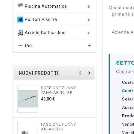
Piscina Automatica
Questa cert
primario s
Pulitori Piscina
Azienda A
Arredo Da Giardino
Più

SETTO
Costruz
NUOVI PRODOTTI
navigate_before
navigate_next
Costr
SOFFIONE FUNNY
TES
Costr
YANG AR-TU-SF-
FUNN
FINITO
Prezzo
43,00 €
115,
Solar
Assis
Prodo
FASCIONE FUNNY
TES
Vendi
ARFA-8075
FUNN
Vendi
SOF