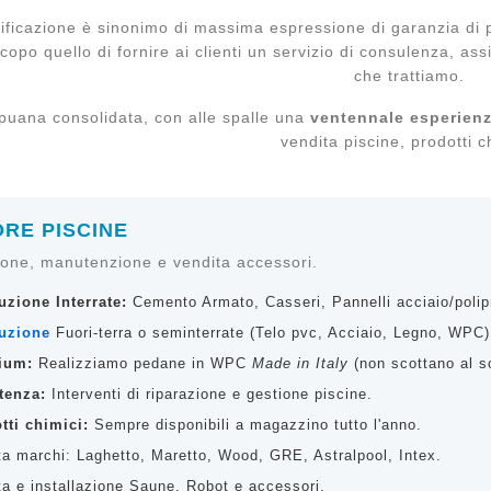
ificazione è sinonimo di massima espressione di garanzia di pr
copo quello di fornire ai clienti un servizio di consulenza, assi
che trattiamo.
puana consolidata, con alle spalle una
ventennale esperien
vendita piscine, prodotti c
RE PISCINE
ione, manutenzione e vendita accessori.
uzione Interrate:
Cemento Armato, Casseri, Pannelli acciaio/polip
TA CURVA
GRUPPO
uzione
Fuori-terra o seminterrate (Telo pvc, Acciaio, Legno, WPC)
Y YIN
MISCELATORE
ALLUMINIO
Prezzo
Prezzo
00 €
97,00 €
ium:
Realizziamo pedane in WPC
Made in Italy
(non scottano al so
TRADIZIONALE
RAD8031
tenza:
Interventi di riparazione e gestione piscine.
tti chimici:
Sempre disponibili a magazzino tutto l'anno.
TA CURVA
GRUPPO
ta marchi: Laghetto, Maretto, Wood, GRE, Astralpool, Intex.
Y YIN CON
MISCELATORE
ta e installazione Saune, Robot e accessori.
FIONE
ALLUMINIO SOLARE