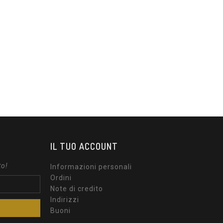
IL TUO ACCOUNT
to!
Informazioni personali
Ordini
Note di credito
Indirizzi
Buoni