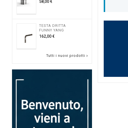
Prezzo
58,00 €
150,
TESTA DRITTA
RUB
FUNNY YANG
LAVA
Prezzo
162,00 €
36,00
Tutti i nuovi prodotti
