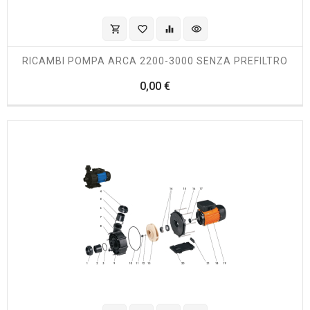
shopping_cart
favorite_border
equalizer
visibility
RICAMBI POMPA ARCA 2200-3000 SENZA PREFILTRO
Prezzo
0,00 €