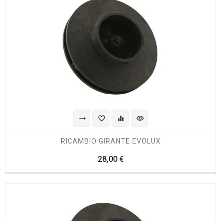
trending_flat
favorite_border
equalizer
visibility
RICAMBIO GIRANTE EVOLUX
Prezzo
28,00 €