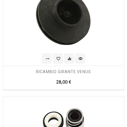
trending_flat
favorite_border
equalizer
visibility
RICAMBIO GIRANTE VENUS
Prezzo
28,00 €