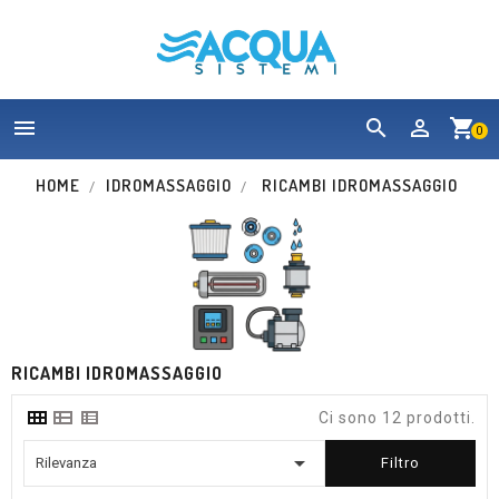


shopping_cart
0
HOME
IDROMASSAGGIO
RICAMBI IDROMASSAGGIO
RICAMBI IDROMASSAGGIO
Ci sono 12 prodotti.

Rilevanza
Filtro