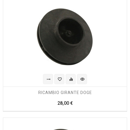
trending_flat
favorite_border
equalizer
visibility
RICAMBIO GIRANTE DOGE
Prezzo
28,00 €