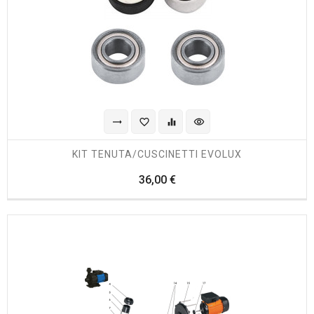
trending_flat
favorite_border
equalizer
visibility
KIT TENUTA/CUSCINETTI EVOLUX
Prezzo
36,00 €