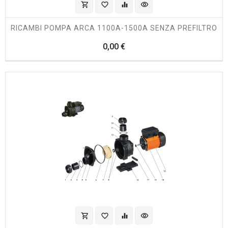
shopping_cart
favorite_border
equalizer
visibility
RICAMBI POMPA ARCA 1100A-1500A SENZA PREFILTRO
Prezzo
0,00 €
shopping_cart
favorite_border
equalizer
visibility