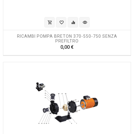
shopping_cart
favorite_border
equalizer
visibility
RICAMBI POMPA BRETON 370-550-750 SENZA
PREFILTRO
Prezzo
0,00 €