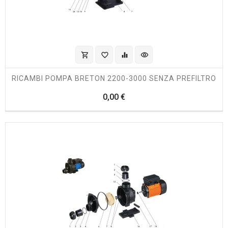
shopping_cart
favorite_border
equalizer
visibility
RICAMBI POMPA BRETON 2200-3000 SENZA PREFILTRO
Prezzo
0,00 €