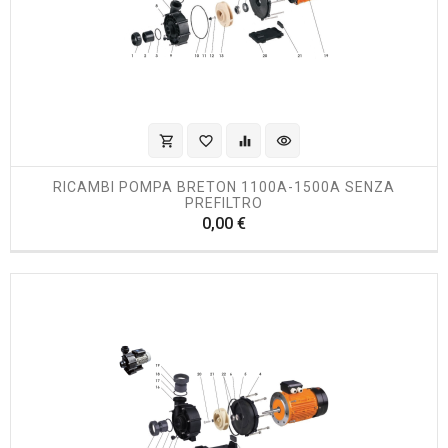
shopping_cart
favorite_border
equalizer
visibility
RICAMBI POMPA BRETON 1100A-1500A SENZA
PREFILTRO
Prezzo
0,00 €