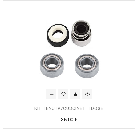
trending_flat
favorite_border
equalizer
visibility
KIT TENUTA/CUSCINETTI DOGE
Prezzo
36,00 €