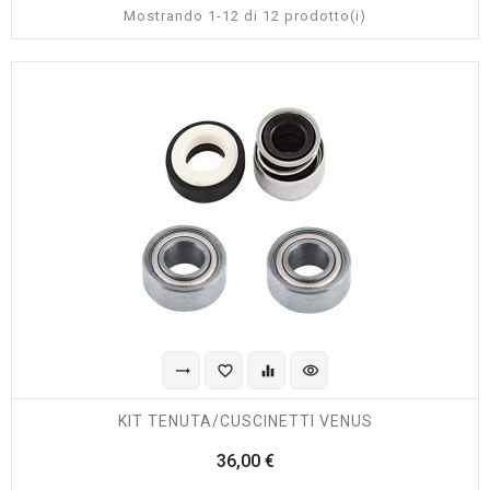
Mostrando 1-12 di 12 prodotto(i)
trending_flat
favorite_border
equalizer
visibility
KIT TENUTA/CUSCINETTI VENUS
Prezzo
36,00 €