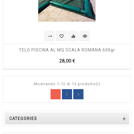
trending_flat
favorite_border
equalizer
visibility
TELO PISCINA AL MQ SCALA ROMANA 600gr
Prezzo
28,00 €
Mostrando 1-12 di 13 prodotto(i)

1
2

CATEGORIES