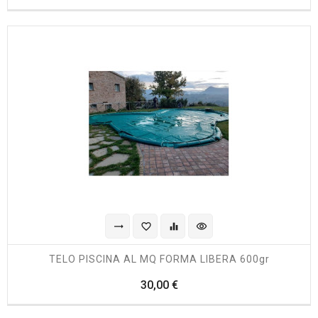
trending_flat
favorite_border
equalizer
visibility
TELO PISCINA AL MQ FORMA LIBERA 600gr
Prezzo
30,00 €