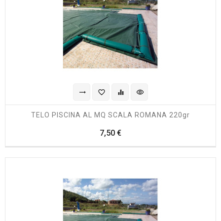
trending_flat
favorite_border
equalizer
visibility
TELO PISCINA AL MQ SCALA ROMANA 220gr
Prezzo
7,50 €