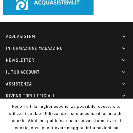
ACQUASISTEMI

INFORMAZIONE MAGAZZINO

NEWSLETTER

IL TUO ACCOUNT

ASSISTENZA

RIVENDITORI UFFICIALI

Per offrirti la miglior esperienza possibile, questo sito
LINK UTILI

utilizza i cookie. Utilizzando il sito acconsenti all'uso dei
cookie. Abbiamo pubblicato una nuova informativa sui
© 2026 - ACQUASISTEMI S.R.L. - P.I. 01462920453 - REA: MS-
cookie, dove puoi trovare maggiori informazioni sui
255804- Cap. Soc. 10000€ (i.v.)