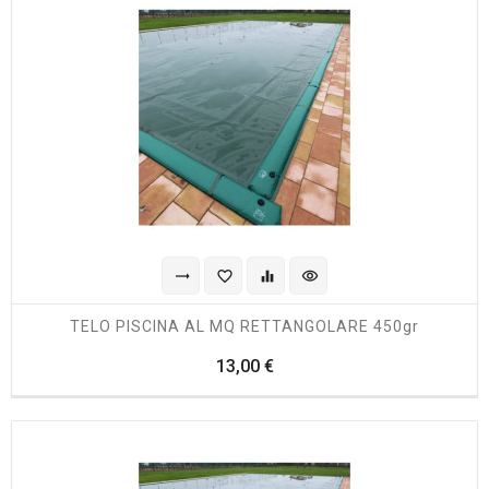
trending_flat
favorite_border
equalizer
visibility
TELO PISCINA AL MQ RETTANGOLARE 450gr
Prezzo
13,00 €