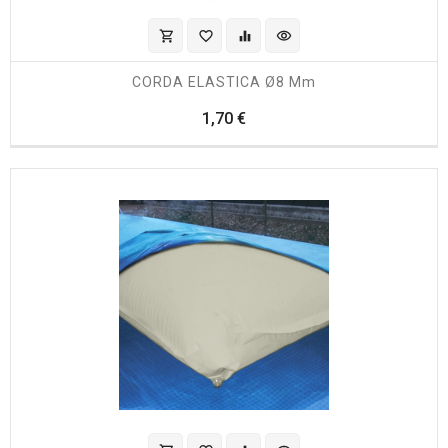
shopping_cart
favorite_border
equalizer
visibility
CORDA ELASTICA Ø8 Mm
Prezzo
1,70 €