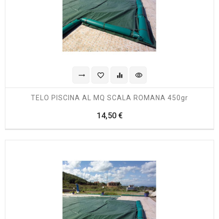
trending_flat
favorite_border
equalizer
visibility
TELO PISCINA AL MQ SCALA ROMANA 450gr
Prezzo
14,50 €