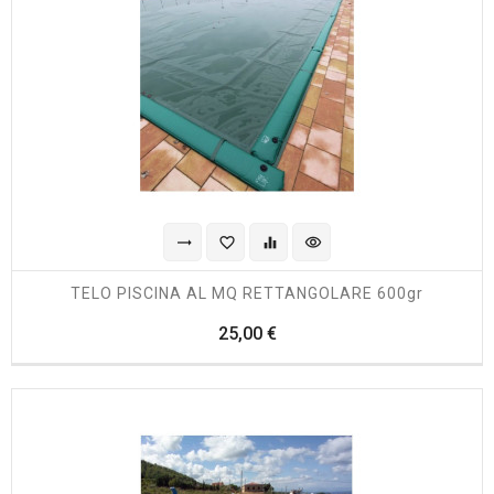
trending_flat
favorite_border
equalizer
visibility
TELO PISCINA AL MQ RETTANGOLARE 600gr
Prezzo
25,00 €