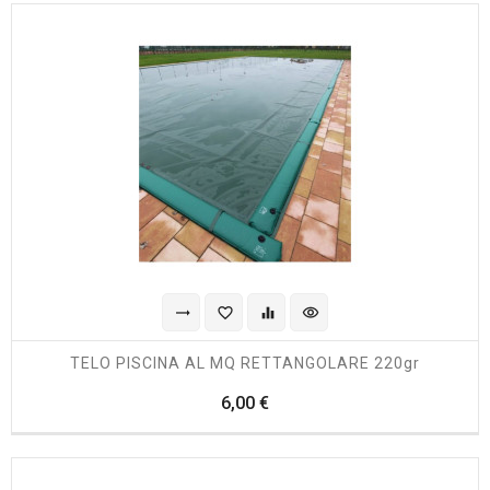
trending_flat
favorite_border
equalizer
visibility
TELO PISCINA AL MQ RETTANGOLARE 220gr
Prezzo
6,00 €