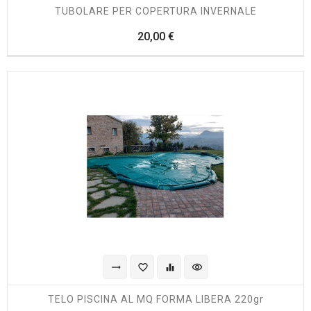
TUBOLARE PER COPERTURA INVERNALE
Prezzo
20,00 €
trending_flat
favorite_border
equalizer
visibility
TELO PISCINA AL MQ FORMA LIBERA 220gr