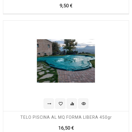
Prezzo
9,50 €
trending_flat
favorite_border
equalizer
visibility
TELO PISCINA AL MQ FORMA LIBERA 450gr
Prezzo
16,50 €