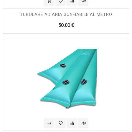
shopping_cart
favorite_border
equalizer
visibility
TUBOLARE AD ARIA GONFIABILE AL METRO
Prezzo
50,00 €
trending_flat
favorite_border
equalizer
visibility