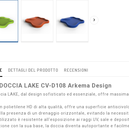
Prezzo
Prezzo
00 €
97,00 €
RAD8030

INETTO
CARICO ACQUA
PIEDI YAD4446
GARDEN SURPRISE
RAD1014
Prezzo
Prezzo
 €
60,00 €
E
DETTAGLI DEL PRODOTTO
RECENSIONI
DOCCIA LAKE CV-D108 Arkema Design
occia LAKE, dal design sofisticato ed essenziale, offre massima
.
n polietilene HD di alta qualità, offre una superficie antiscivol
la presenza di un drenaggio orizzontale, evitando la necessità 
ilizzato è resistente all'esposizione ai raggi UV, sale e deposit
ione con la sua base, la doccia diventa autoportante e facilme