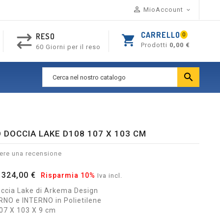

MioAccount

CARRELLO
RESO
0
shopping_cart
Prodotti
0,00 €
60 Giorni per il reso

 DOCCIA LAKE D108 107 X 103 CM
ere una recensione
324,00 €
Risparmia 10%
Iva incl.
occia Lake di Arkema Design
NO e INTERNO in Polietilene
07 X 103 X 9 cm