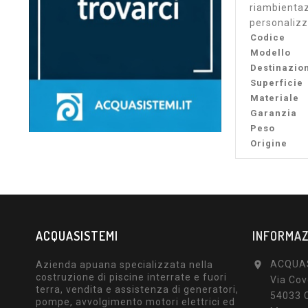
riambientazi
personalizza
Codice
Modello
Destinazio
Superficie
Materiale
Garanzia
Peso
Origine
ACQUASISTEMI
INFORMAZ
ACQUA
Azienda apuana specializzata nella

costruzione di piscine interrate e fuori
Via Cov
terra, vendita e assistenza di generatori,
54033 
pompe, avvolgimento motori elettrici ed