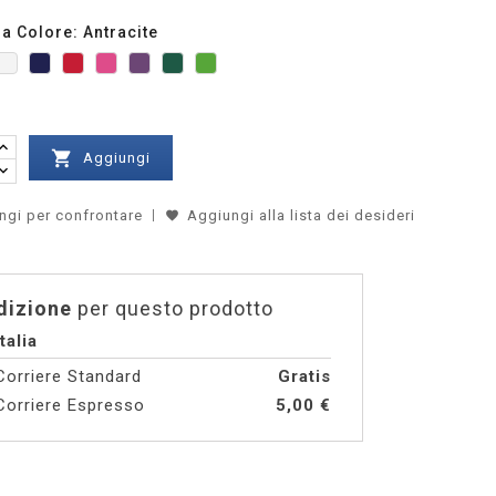
a Colore: Antracite
ancione
Bianco
Blu
Cherry
Fuxia
Viola
Verde
Verde
ite
Chiaro

Aggiungi
ngi per confrontare
Aggiungi alla lista dei desideri
dizione
per questo prodotto
talia
orriere Standard
Gratis
orriere Espresso
5,00 €