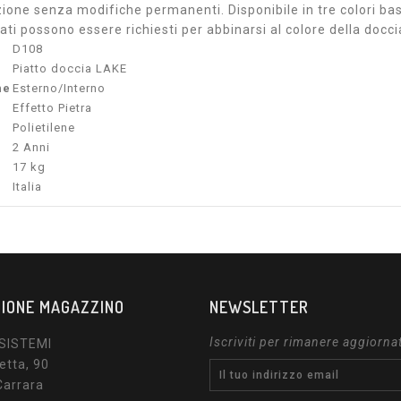
one senza modifiche permanenti. Disponibile in tre colori base:
ti possono essere richiesti per abbinarsi al colore della docci
D108
Piatto doccia LAKE
ne
Esterno/Interno
Effetto Pietra
Polietilene
2 Anni
17 kg
Italia
IONE MAGAZZINO
NEWSLETTER
Iscriviti per rimanere aggiorna
SISTEMI
etta, 90
Carrara