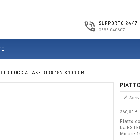
SUPPORTO 24/7
0585 040607
TE
ATTO DOCCIA LAKE D108 107 X 103 CM
PIATTO

Scriv
360,00 €
Piatto d
Da ESTER
Misure 1