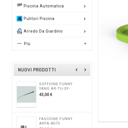
Piscina Automatica
Pulitori Piscina
Arredo Da Giardino
Più

NUOVI PRODOTTI
navigate_before
navigate_next
SOFFIONE FUNNY
TES
YANG AR-TU-SF-
FUNN
FINITO
Prezzo
43,00 €
115,
FASCIONE FUNNY
TES
ARFA-8075
FUNN
SOF