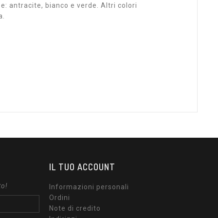
 antracite, bianco e verde. Altri colori
a.
IL TUO ACCOUNT
to!
Informazioni personali
Ordini
Note di credito