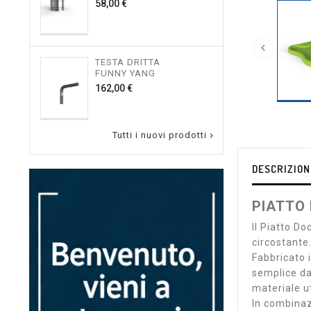
Prezzo
58,00 €
150,

TESTA DRITTA
RUB
FUNNY YANG
LAVA
Prezzo
162,00 €
36,00
Tutti i nuovi prodotti

DESCRIZION
PIATTO 
Il Piatto D
circostante
Fabbricato i
semplice dal
materiale ut
In combinaz